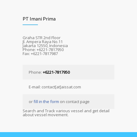
PT Imani Prima
Graha STR 2nd Floor
Jl. Ampera Raya No.11
Jakarta 12550, Indonesia
Phone: +6221-7817950
Fax: +6221-7817987
Phone:
+6221-7817950
E-mail: contact[at]aissat.com
or
fill in the form
on contact page
Search and Track various vessel and get detail
about vessel movement.