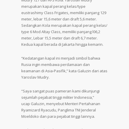
Mudry 727 dan RFS Kola. Yaroslav Mudry
merupakan kapal perang kelas/type
eustrashimy Class Frigates, memiliki panjang 129
meter, lebar 15,6 meter dan draft 5,6 meter.
Sedangkan Kola merupakan kapal perang kelas/
type 6 Mod Altay Class, memiliki panjang l06,2
meter, Lebar 15,5 meter dan draft 6,7 meter.
Kedua kapal berada di Jakarta hingga kemarin.
“Kedatangan kapal ini menjadi simbol bahwa
Rusia ingin membawa perdamaian dan
keamanan di Asia-Pasifik,” kata Galuzin dari atas
Yaroslav Mudry.
“Saya sangat puas pameran kami dikunjungi
sejumlah pejabat tinggi militer Indonesia,”
ucap Galuzin, menyebut Menteri Pertahanan
Ryamizard Ryacudu, Panglima TNI Jenderal
Moeldoko dan para pejabat tinggi lainnya.