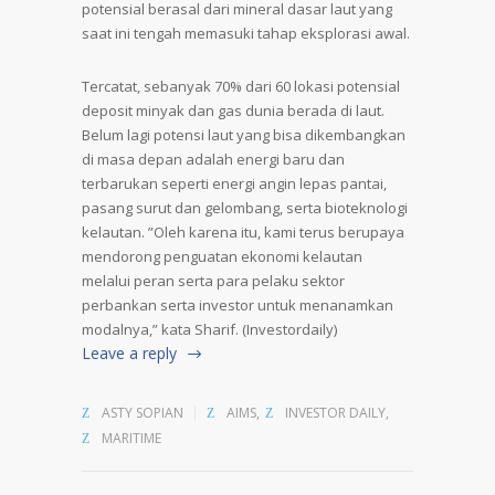
potensial berasal dari mineral dasar laut yang
saat ini tengah memasuki tahap eksplorasi awal.
Tercatat, sebanyak 70% dari 60 lokasi potensial
deposit minyak dan gas dunia berada di laut.
Belum lagi potensi laut yang bisa dikembangkan
di masa depan adalah energi baru dan
terbarukan seperti energi angin lepas pantai,
pasang surut dan gelombang, serta bioteknologi
kelautan. ”Oleh karena itu, kami terus berupaya
mendorong penguatan ekonomi kelautan
melalui peran serta para pelaku sektor
perbankan serta investor untuk menanamkan
modalnya,” kata Sharif. (Investordaily)
Leave a reply
ASTY SOPIAN
AIMS
,
INVESTOR DAILY
,
MARITIME