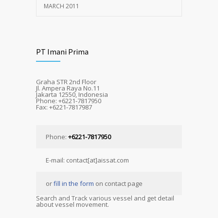
MARCH 2011
PT Imani Prima
Graha STR 2nd Floor
Jl. Ampera Raya No.11
Jakarta 12550, Indonesia
Phone: +6221-7817950
Fax: +6221-7817987
Phone:
+6221-7817950
E-mail: contact[at]aissat.com
or
fill in the form
on contact page
Search and Track various vessel and get detail
about vessel movement.