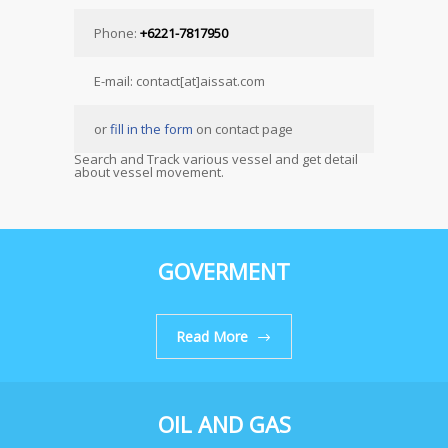
Phone:
+6221-7817950
E-mail: contact[at]aissat.com
or
fill in the form
on contact page
Search and Track various vessel and get detail
about vessel movement.
GOVERMENT
Read More
OIL AND GAS