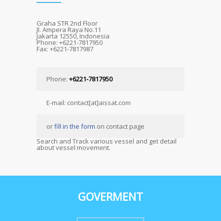
Graha STR 2nd Floor
Jl. Ampera Raya No.11
Jakarta 12550, Indonesia
Phone: +6221-7817950
Fax: +6221-7817987
Phone:
+6221-7817950
E-mail: contact[at]aissat.com
or
fill in the form
on contact page
Search and Track various vessel and get detail
about vessel movement.
GOVERMENT