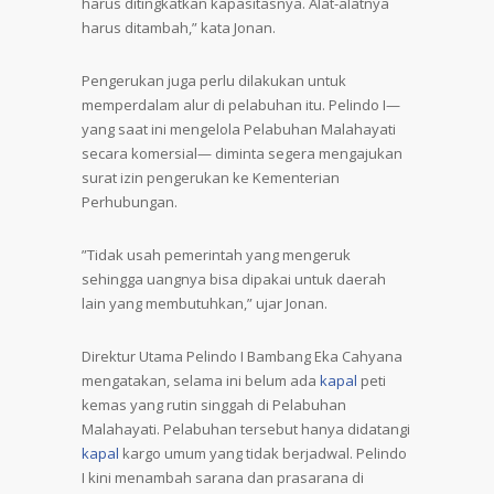
harus ditingkatkan kapasitasnya. Alat-alatnya
harus ditambah,” kata Jonan.
Pengerukan juga perlu dilakukan untuk
memperdalam alur di pelabuhan itu. Pelindo I—
yang saat ini mengelola Pelabuhan Malahayati
secara komersial— diminta segera mengajukan
surat izin pengerukan ke Kementerian
Perhubungan.
”Tidak usah pemerintah yang mengeruk
sehingga uangnya bisa dipakai untuk daerah
lain yang membutuhkan,” ujar Jonan.
Direktur Utama Pelindo I Bambang Eka Cahyana
mengatakan, selama ini belum ada
kapal
peti
kemas yang rutin singgah di Pelabuhan
Malahayati. Pelabuhan tersebut hanya didatangi
kapal
kargo umum yang tidak berjadwal. Pelindo
I kini menambah sarana dan prasarana di